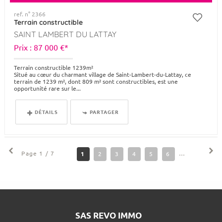
ref. n° 2366
Terrain constructible
SAINT LAMBERT DU LATTAY
Prix : 87 000 €*
Terrain constructible 1239m²
Situé au cœur du charmant village de Saint-Lambert-du-Lattay, ce
terrain de 1239 m², dont 809 m² sont constructibles, est une
opportunité rare sur le...
DÉTAILS
PARTAGER
Page 1 / 7
1
2
3
4
5
6
7
SAS REVO IMMO