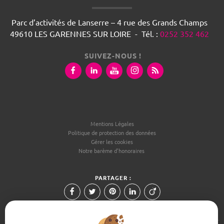
Parc d’activités de Lanserre – 4 rue des Grands Champs
49610
LES GARENNES SUR LOIRE
-
Tél.
:
0252 352 462
SUIVEZ-NOUS !
Mentions Légales
Politique de protection des données
Gérer les cookies
Notre barème d'honoraires
PARTAGER :