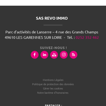
SAS REVO IMMO
Parc d’activités de Lanserre – 4 rue des Grands Champs
49610
LES GARENNES SUR LOIRE
-
Tél.
:
0252 352 462
SUIVEZ-NOUS !
Mentions Légales
Politique de protection des données
Gérer les cookies
Notre barème d'honoraires
PARTAGER :